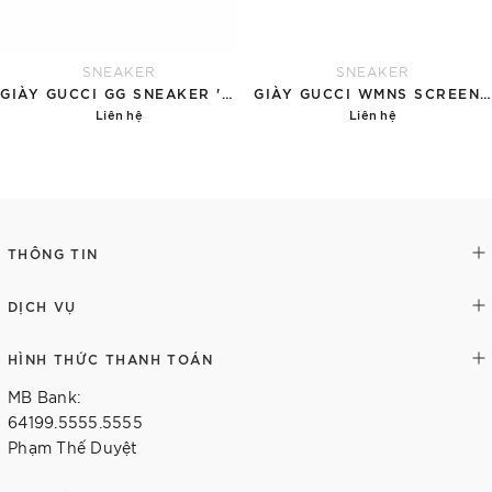
SNEAKER
SNEAKER
GIÀY GUCCI GG SNEAKER 'BLUE BEIGE'
GIÀY GUCCI WMNS SCREENER 'WHITE GG LAMÉ' ‎
Liên hệ
Liên hệ
Chi tiết
Chi tiết
THÔNG TIN
DỊCH VỤ
HÌNH THỨC THANH TOÁN
MB Bank:
64199.5555.5555
Phạm Thế Duyệt