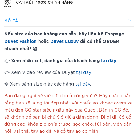
100% CHÍNH HÃNG
CAM KẾT
MÔ TẢ
Nếu size của bạn không còn sẵn, hãy liên hệ Fanpage
Duyet Fashion
hoặc
Duyet Luxuy
để có thể ORDER
nhanh nhất! 🥰
Xem nhận xét, đánh giá của khách hàng
tại đây
.
👉
👉 Xem Video review của Duyệt
tại đây
.
💎 Xem bảng size giày các hãng
tại đây
.
Bạn đang nghĩ về việc đi dạo ở công viên? Hãy chắc chắn
rằng bạn sẽ là người đẹp nhất với chiếc áo khoác oversize
màu đen GG star siêu ngầu này của Gucci. Bản in GG đó,
sẽ không để bạn bị chú ý ở giữa đám đông. Đi đi đi. Có cổ
đứng cao, khóa zip phía trước, sọc chéo, túi bên, viền đàn
hồi, vai thả, tay áo dài và cổ tay áo co giãn.