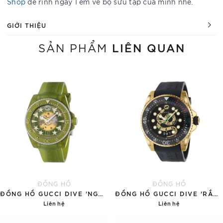
Shop
để rinh ngay 1 em về bộ sưu tập của mình nhé.
GIỚI THIỆU
LIÊN QUAN
SẢN PHẨM
ĐỒNG HỒ
ĐỒNG HỒ
ĐỒNG HỒ GUCCI DIVE 'NGỌC BÍCH'
ĐỒNG HỒ GUCCI DIVE 'RẮN VÀNG'
Liên hệ
Liên hệ
Chi tiết
Chi tiết