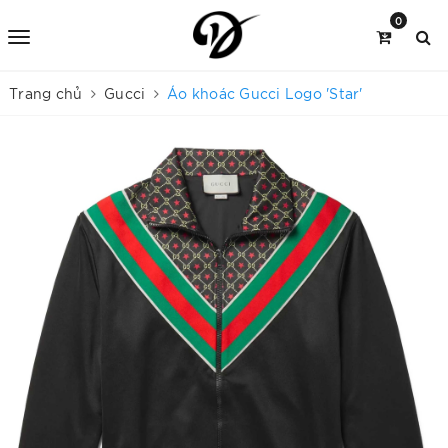
0
Trang chủ
Gucci
Áo khoác Gucci Logo 'Star'