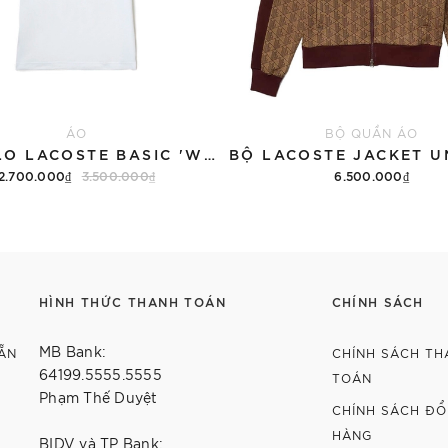
ÁO
BỘ QUẦN ÁO
ÁO POLO LACOSTE BASIC 'WHITE' TRUE FIT
2.700.000₫
3.500.000₫
6.500.000₫
Tùy chọn
Tùy chọn
HÌNH THỨC THANH TOÁN
CHÍNH SÁCH
MB Bank:
ẴN
CHÍNH SÁCH TH
64199.5555.5555
TOÁN
Phạm Thế Duyệt
CHÍNH SÁCH ĐỔI
HÀNG
BIDV và TP Bank: