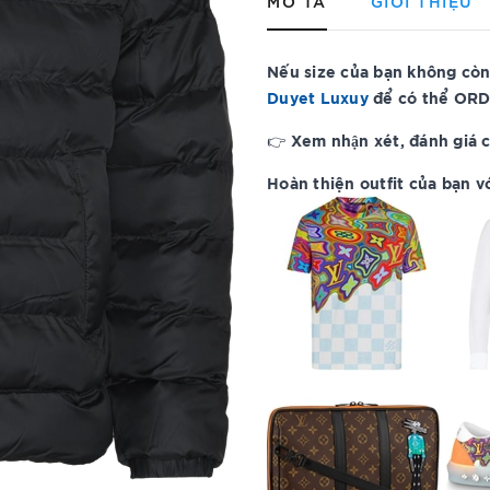
MÔ TẢ
GIỚI THIỆU
Nếu size của bạn không còn
Duyet Luxuy
để có thể ORD
Xem nhận xét, đánh giá 
👉
Hoàn thiện outfit của bạn vớ