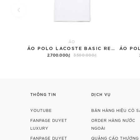
ÁO
ÁO POLO LACOSTE BASIC REGULAR FIT 'COLOR'
2.700.000₫
3.500.000₫
Tùy chọn
THÔNG TIN
DỊCH VỤ
YOUTUBE
BÁN HÀNG HIỆU CÓ S
FANPAGE DUYET
ORDER HÀNG NƯỚC
LUXURY
NGOÀI
FANPAGE DUYET
QUẢNG CÁO THƯƠNG