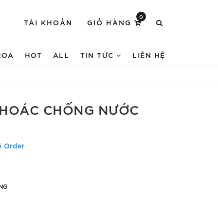
0
TÀI KHOẢN
GIỎ HÀNG
HOA
HOT
ALL
TIN TỨC
LIÊN HỆ
KHOÁC CHỐNG NƯỚC
ệ Order
NG