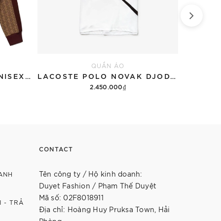
QUẦN ÁO
BỘ LACOSTE JACKET UNISEX JACQUARD 'MONOGRAM'
LACOSTE POLO NOVAK DJODJOKOVIC STRETCH (FORM ÂU)
2.450.000₫
Tùy chọn
CONTACT
Tên công ty / Hộ kinh doanh:
ANH
Duyet Fashion / Phạm Thế Duyệt
Mã số: 02F8018911
 - TRẢ
Địa chỉ: Hoàng Huy Pruksa Town, Hải