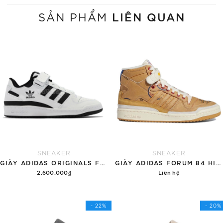
LIÊN QUAN
SẢN PHẨM
SNEAKER
SNEAKER
GIÀY ADIDAS ORIGINALS FORUM LOW 'WHITE BLACK' FY7757
GIÀY ADIDAS FORUM 84 HIGH ERIC EMANUEL MCDONALD'S ALL AMERICAN PAPER BAG
2.600.000₫
Liên hệ
Hết hàng
Chi tiết
- 22%
- 20%