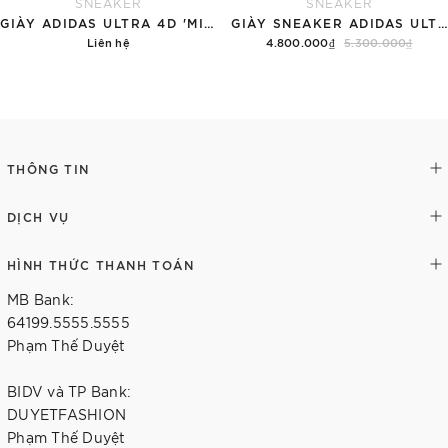
SNEAKER
SNEAKER
GIÀY ADIDAS ULTRA 4D 'MIAMI HURRICANES'
GIÀY SNEAKER ADIDAS ULTRA4D 5.0 'BLACK TEAL'
Liên hệ
4.800.000₫
5.300.000₫
Chi tiết
Tùy chọn
THÔNG TIN
DỊCH VỤ
HÌNH THỨC THANH TOÁN
MB Bank:
64199.5555.5555
Phạm Thế Duyệt
BIDV và TP Bank:
DUYETFASHION
Phạm Thế Duyệt