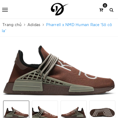
0
Trang chủ
Adidas
Pharrell x NMD Human Race 'Sô cô
la'