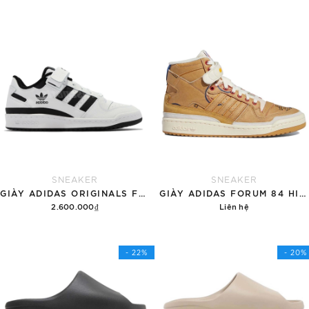
SNEAKER
SNEAKER
GIÀY ADIDAS ORIGINALS FORUM LOW 'WHITE BLACK' FY7757
GIÀY ADIDAS FORUM 84 HIGH ERIC EMANUEL MCDONALD'S ALL AMERICAN PAPER BAG
2.600.000₫
Liên hệ
Hết hàng
Chi tiết
- 22%
- 20%