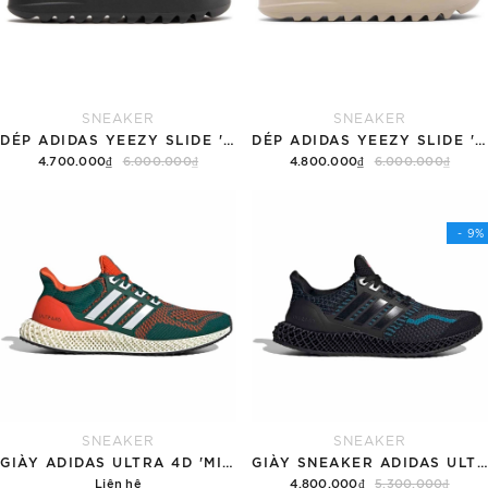
SNEAKER
SNEAKER
DÉP ADIDAS YEEZY SLIDE 'BLACK'
DÉP ADIDAS YEEZY SLIDE 'PURE' 2022
4.700.000₫
6.000.000₫
4.800.000₫
6.000.000₫
Tùy chọn
Tùy chọn
- 9%
SNEAKER
SNEAKER
GIÀY ADIDAS ULTRA 4D 'MIAMI HURRICANES'
GIÀY SNEAKER ADIDAS ULTRA4D 5.0 'BLACK TEAL'
Liên hệ
4.800.000₫
5.300.000₫