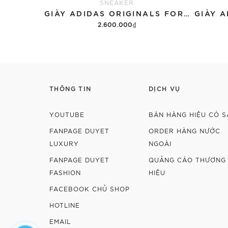
SNEAKER
GIÀY ADIDAS ORIGINALS FORUM LOW 'WHITE BLACK' FY7757
2.600.000₫
Hết hàng
THÔNG TIN
DỊCH VỤ
YOUTUBE
BÁN HÀNG HIỆU CÓ S
FANPAGE DUYET
ORDER HÀNG NƯỚC
LUXURY
NGOÀI
FANPAGE DUYET
QUẢNG CÁO THƯƠNG
FASHION
HIỆU
FACEBOOK CHỦ SHOP
HOTLINE
EMAIL