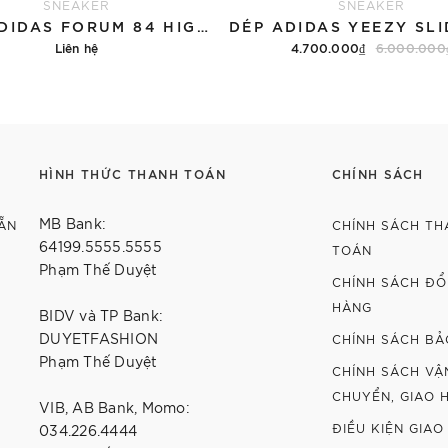
SNEAKER
SNEAKER
GIÀY ADIDAS FORUM 84 HIGH ERIC EMANUEL MCDONALD'S ALL AMERICAN PAPER BAG
Liên hệ
4.700.000₫
6.000.000
Chi tiết
Tùy chọn
HÌNH THỨC THANH TOÁN
CHÍNH SÁCH
MB Bank:
ẴN
CHÍNH SÁCH TH
64199.5555.5555
TOÁN
Phạm Thế Duyệt
CHÍNH SÁCH ĐỔI
HÀNG
BIDV và TP Bank:
DUYETFASHION
CHÍNH SÁCH BẢ
Phạm Thế Duyệt
CHÍNH SÁCH VẬ
CHUYỂN, GIAO 
VIB, AB Bank, Momo:
ĐIỀU KIỆN GIAO
034.226.4444