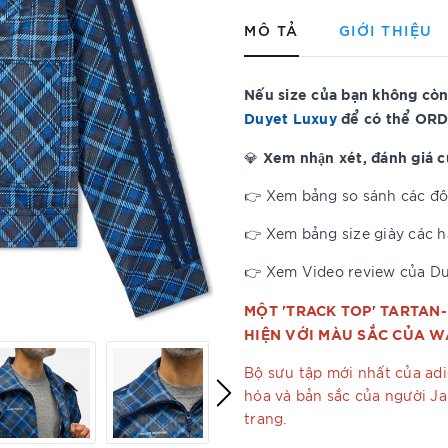
MÔ TẢ
GIỚI THIỆU
Nếu size của bạn không còn
Duyet Luxuy
để có thể ORD
Xem nhận xét, đánh giá 
💎
👉 Xem bảng so sánh các đôi
👉 Xem bảng size giày các 
👉 Xem Video review của D
MỘT 'TRACK TOP' TARTAN
HIỆN VỚI MÀU SẮC CỦA W
Bộ sưu tập mới nhất của ad
hóa và bản sắc của người Ja
trang.