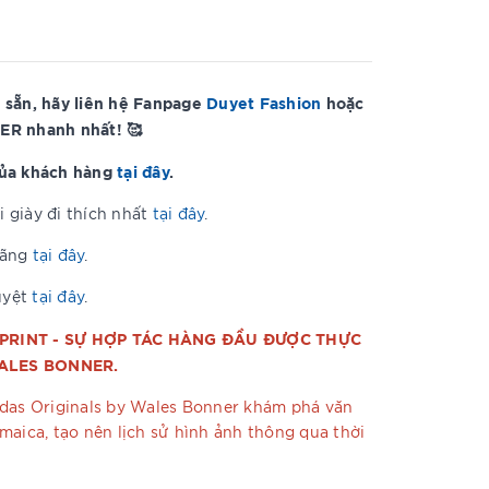
 sẵn, hãy liên hệ Fanpage
Duyet Fashion
hoặc
ER nhanh nhất! 🥰
của khách hàng
tại đây
.
 giày đi thích nhất
tại đây
.
hãng
tại đây
.
uyệt
tại đây
.
-PRINT - SỰ HỢP TÁC HÀNG ĐẦU ĐƯỢC THỰC
ALES BONNER.
idas Originals by Wales Bonner khám phá văn
maica, tạo nên lịch sử hình ảnh thông qua thời