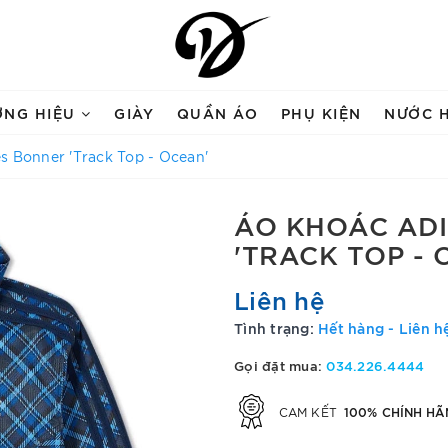
ƠNG HIỆU
GIÀY
QUẦN ÁO
PHỤ KIỆN
NƯỚC 
s Bonner 'Track Top - Ocean'
ÁO KHOÁC AD
'TRACK TOP - 
Liên hệ
Tình trạng:
Hết hàng - Liên h
Gọi đặt mua:
034.226.4444
100% CHÍNH HÃ
CAM KẾT