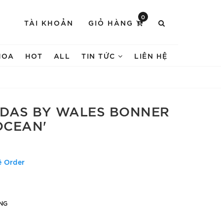
0
TÀI KHOẢN
GIỎ HÀNG
HOA
HOT
ALL
TIN TỨC
LIÊN HỆ
IDAS BY WALES BONNER
OCEAN'
ệ Order
NG