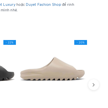
t Luxury
hoặc
Duyet Fashion Shop
để rinh
a mình nhé.
- 22%
- 20%