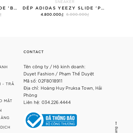
SNEAKER
DÉP ADIDAS YEEZY SLIDE 'BLACK'
DÉP ADIDAS YEEZY SLIDE 'PURE' 2022
₫
4.800.000₫
6.000.000₫
Tùy chọn
CONTACT
Tên công ty / Hộ kinh doanh:
ANH
Duyet Fashion / Phạm Thế Duyệt
Mã số: 02F8018911
 - TRẢ
Địa chỉ: Hoàng Huy Pruksa Town, Hải
Phòng
O MẬT
Liên hệ: 034.226.4444
N
HÀNG
 DỊCH